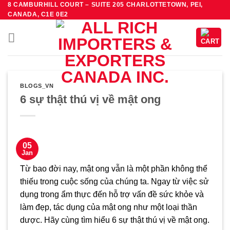
8 CAMBURHILL COURT – SUITE 205 CHARLOTTETOWN, PEI,
Skip
CANADA, C1E 0E2
to
content
BLOGS_VN
6 sự thật thú vị về mật ong
05
Jan
Từ bao đời nay, mật ong vẫn là một phần không thể
thiếu trong cuộc sống của chúng ta. Ngay từ việc sử
dụng trong ẩm thực đến hỗ trợ vấn đề sức khỏe và
làm đẹp, tác dụng của mật ong như một loại thần
dược. Hãy cùng tìm hiểu 6 sự thật thú vị về mật ong.