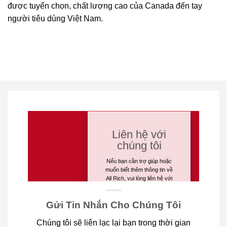
được tuyển chọn, chất lượng cao của Canada đến tay
người tiêu dùng Việt Nam.
Liên hệ với
chúng tôi
Nếu bạn cần trợ giúp hoặc
muốn biết thêm thông tin về
All Rich, vui lòng liên hệ với
chúng tôi.
Gửi Tin Nhắn Cho Chúng Tôi
info@allrich.ca
Chúng tôi sẽ liên lạc lại bạn trong thời gian
+1 902-580-4283